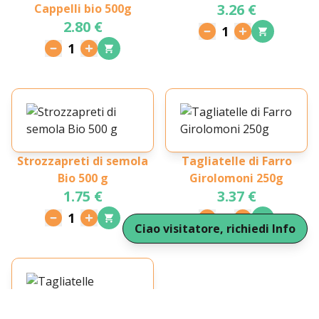
3.26 €
Cappelli bio 500g
2.80 €
1
1
Strozzapreti di semola
Tagliatelle di Farro
Bio 500 g
Girolomoni 250g
1.75 €
3.37 €
1
1
Ciao visitatore, richiedi Info