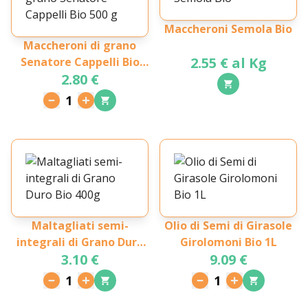
Maccheroni Semola Bio
Maccheroni di grano
2.55 € al Kg
Senatore Cappelli Bio
2.80 €
500 g
1
Maltagliati semi-
Olio di Semi di Girasole
integrali di Grano Duro
Girolomoni Bio 1L
3.10 €
9.09 €
Bio 400g
1
1