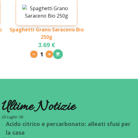
o
Spaghetti Grano Saraceno Bio
250g
3.69 €
1
Ultime Notizie
25 Luglio '26
Acido citrico e percarbonato: alleati sfusi per
la casa