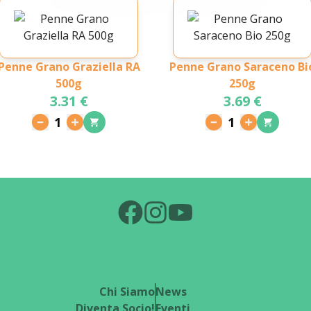
Penne Grano Graziella RA
Penne Grano Saraceno Bi
500g
250g
3.31 €
3.69 €
1
1
Chi Siamo
News
Diventa Socio!
Eventi