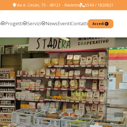
Via A. Cesari, 73 - 48121 - Ravenna
0544 / 1820821
Torna all'elenco prodotti
a
Progetti
Servizi
News
Eventi
Contatti
Accedi