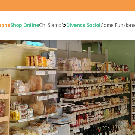
rsona
Shop Online
Chi Siamo
Diventa Socio!
Come Funzion