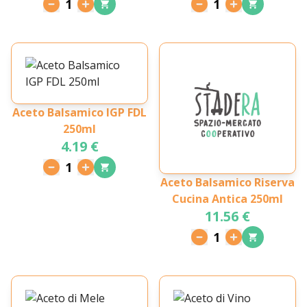
1
1
Aceto Balsamico IGP FDL
250ml
4.19 €
1
Aceto Balsamico Riserva
Cucina Antica 250ml
11.56 €
1