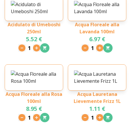
Acidulato di Umeboshi
Acqua Floreale alla
250ml
Lavanda 100ml
5.52 €
6.97 €
1
1
Acqua Floreale alla Rosa
Acqua Lauretana
100ml
Lievemente Frizz 1L
8.95 €
1.11 €
1
1