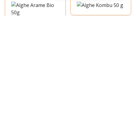
Alghe Kombu 50 g
Alghe Arame Bio 50g
4.84 €
11.04 €
1
1
Alghe Nori In Fiocchi 25g
Alghe Nori In Fogli 25 g
4.84 €
8.25 €
1
1