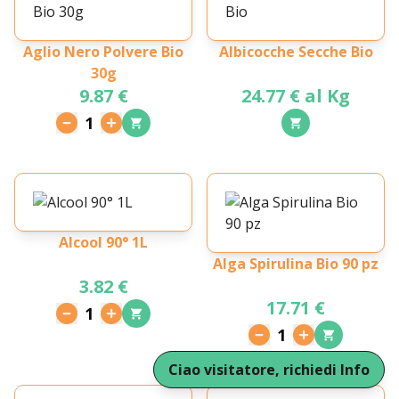
Aglio Nero Polvere Bio
Albicocche Secche Bio
30g
9.87 €
24.77 € al Kg
1
Alcool 90° 1L
Alga Spirulina Bio 90 pz
3.82 €
17.71 €
1
1
Ciao visitatore, richiedi Info