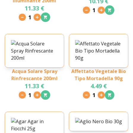
10.19 €
Illuminante 200ml
11.33 €
1
1
Acqua Solare Spray
Affettato Vegetale Bio
Rinfrescante 200ml
Tipo Mortadella 90g
11.33 €
4.49 €
1
1