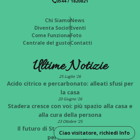
0544 / 1820821
Chi Siamo
News
Diventa Socio!
Eventi
Come Funziona
Foto
Centrale del gusto
Contatti
Ultime Notizie
25 Luglio '26
Acido citrico e percarbonato: alleati sfusi per
la casa
20 Giugno '26
Stadera cresce con voi: più spazio alla casa e
alla cura della persona
23 Ottobre '25
Il futuro di Stadera è a un bivio: quale
Ciao visitatore, richiedi Info
percorso scegli?