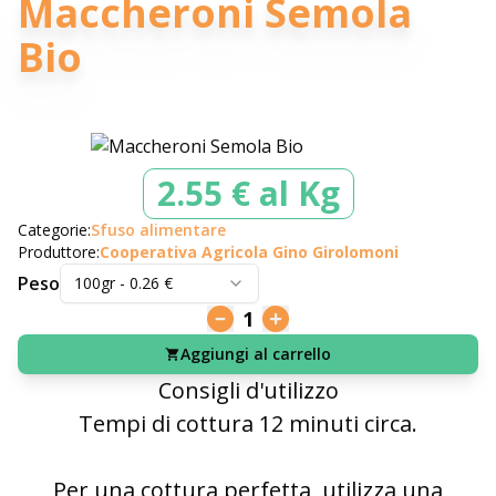
Maccheroni Semola
Bio
2.55 € al Kg
Categorie:
Sfuso alimentare
Produttore:
Cooperativa Agricola Gino Girolomoni
Peso
100gr
-
0.26
€
1
Aggiungi al carrello
Consigli d'utilizzo
Tempi di cottura 12 minuti circa.
Per una cottura perfetta, utilizza una