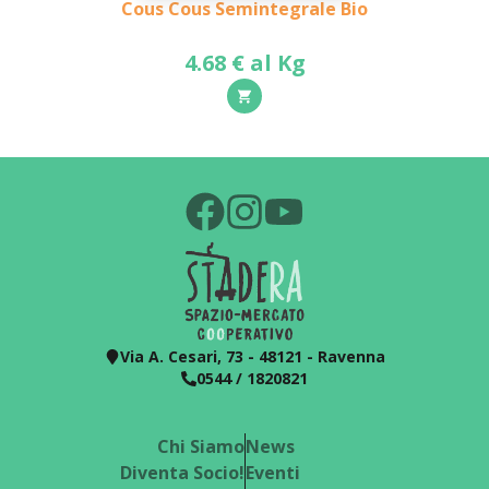
Cous Cous Semintegrale Bio
4.68 € al Kg
Via A. Cesari, 73 - 48121 - Ravenna
0544 / 1820821
Chi Siamo
News
Diventa Socio!
Eventi