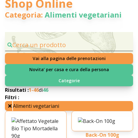
Shop Online
Categoria:
Alimenti vegetariani
Cerca un prodotto
Vai alla pagina delle prenotazioni
Novita’ per casa e cura della persona
Categorie
Risultati :
1-
46
di
46
Filtri :
Alimenti vegetariani
Back-On 100g