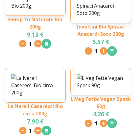
Hemp-fu Naturale Bio
200g
Involtini Bio Spinaci
9.13 €
Anacardi Soto 200g
5.57 €
1
1
LiVeg Fette Vegan Speck
La Nera I Caserecci Bio
90g
4.26 €
circa 200g
7.90 €
1
1