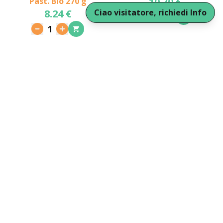
10.70 €
Past. Bio 270 g
8.24 €
Ciao visitatore, richiedi Info
1
1
Mopur di Lupino Bio 90 g
Mozza Fior I Caserecci
Bio 200g
4.00 €
6.76 €
1
1
Plant-Cetta 150g