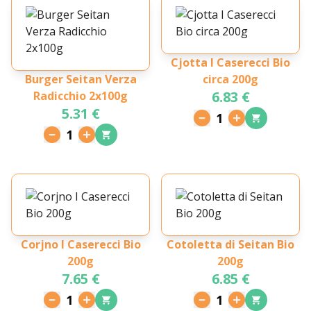
Cjotta I Caserecci Bio
Burger Seitan Verza
circa 200g
6.83 €
Radicchio 2x100g
5.31 €
1
1
Corjno I Caserecci Bio
Cotoletta di Seitan Bio
200g
200g
7.65 €
6.85 €
1
1