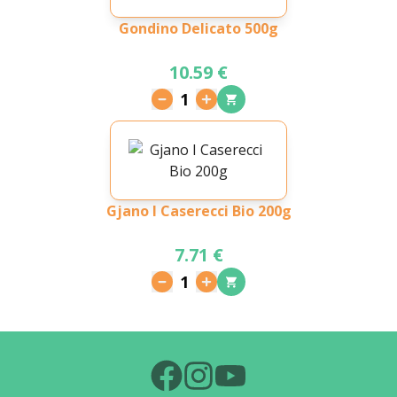
Gondino Delicato 500g
10.59 €
1
Gjano I Caserecci Bio 200g
7.71 €
1