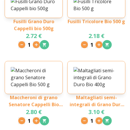
Fusilli Grano Duro
Fusilli Tricolore Bio 500 g
Cappelli bio 500g
2.72 €
2.18 €
1
1
Maccheroni di grano
Maltagliati semi-
Senatore Cappelli Bio
integrali di Grano Duro
2.80 €
3.10 €
500 g
Bio 400g
1
1