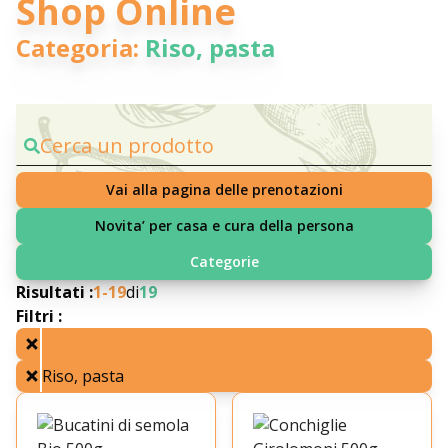
Shop Online
Categoria:
Riso, pasta
Cerca un prodotto
Vai alla pagina delle prenotazioni
Novita’ per casa e cura della persona
Categorie
Risultati :
1-
19
di
19
Filtri :
Riso, pasta