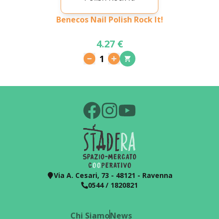
Benecos Nail Polish Rock It!
4.27 €
1
Via A. Cesari, 73 - 48121 - Ravenna
0544 / 1820821
Chi Siamo
News