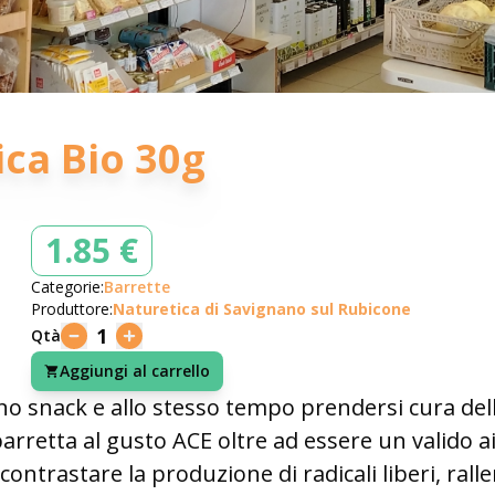
ica Bio 30g
1.85 €
Categorie:
Barrette
Produttore:
Naturetica di Savignano sul Rubicone
1
Qtà
Aggiungi al carrello
 uno snack e allo stesso tempo prendersi cura de
rretta al gusto ACE oltre ad essere un valido ai
contrastare la produzione di radicali liberi, ral