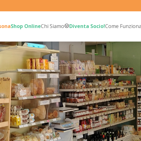
rsona
Shop Online
Chi Siamo
Diventa Socio!
Come Funzion