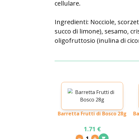
cellulare.
Ingredienti: Nocciole, scorze
succo di limone), sesamo, cris
oligofruttosio (inulina di cico
Barretta Frutti di Bosco 28g
Ba
1.71 €
1