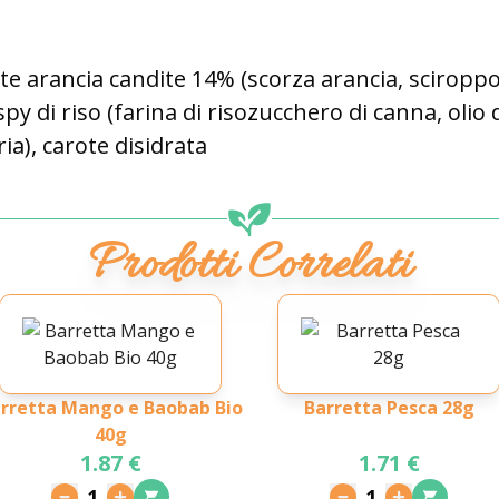
tte arancia candite 14% (scorza arancia, sciropp
py di riso (farina di risozucchero di canna, olio d
ria), carote disidrata
Prodotti Correlati
rretta Mango e Baobab Bio
Barretta Pesca 28g
40g
1.87 €
1.71 €
1
1