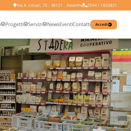
Via A. Cesari, 73 - 48121 - Ravenna
0544 / 1820821
Torna all'elenco prodotti
a
Progetti
Servizi
News
Eventi
Contatti
Accedi