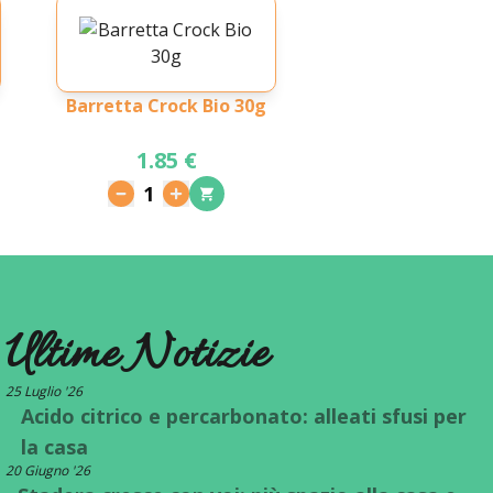
Barretta Crock Bio 30g
1.85 €
1
Ultime Notizie
25 Luglio '26
Acido citrico e percarbonato: alleati sfusi per
la casa
20 Giugno '26