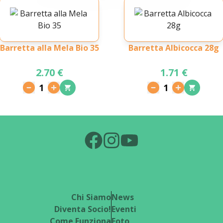
Barretta alla Mela Bio 35
Barretta Albicocca 28g
2.70 €
1.71 €
1
1
Chi Siamo
News
Diventa Socio!
Eventi
Come Funziona
Foto