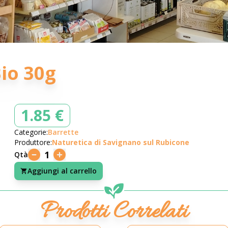
Bio 30g
1.85 €
Categorie:
Barrette
Produttore:
Naturetica di Savignano sul Rubicone
1
Qtà
Aggiungi al carrello
Prodotti Correlati