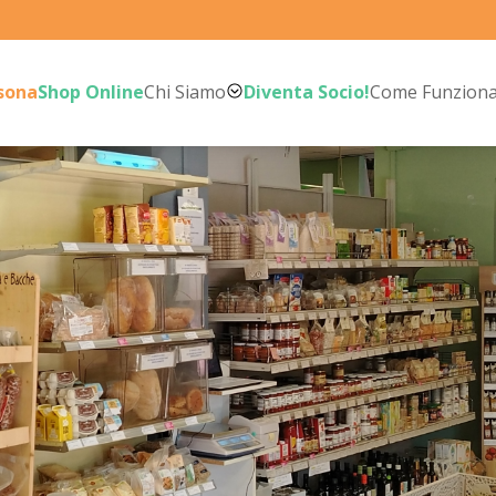
rsona
Shop Online
Chi Siamo
Diventa Socio!
Come Funzion