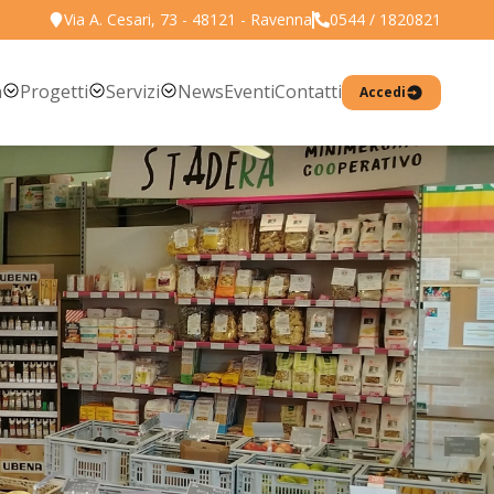
Via A. Cesari, 73 - 48121 - Ravenna
0544 / 1820821
Torna all'elenco prodotti
a
Progetti
Servizi
News
Eventi
Contatti
Accedi