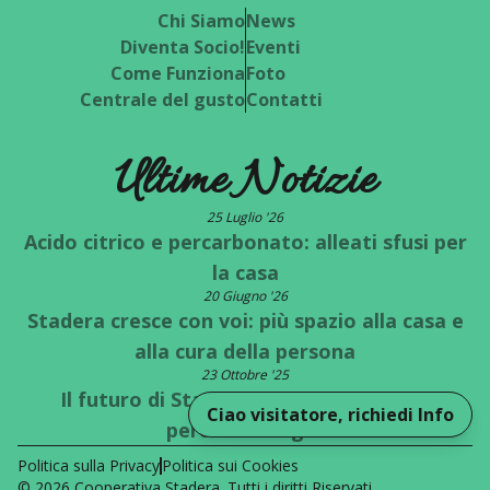
Chi Siamo
News
Diventa Socio!
Eventi
Come Funziona
Foto
Centrale del gusto
Contatti
Ultime Notizie
25 Luglio '26
Acido citrico e percarbonato: alleati sfusi per
la casa
20 Giugno '26
Stadera cresce con voi: più spazio alla casa e
alla cura della persona
23 Ottobre '25
Il futuro di Stadera è a un bivio: quale
Ciao visitatore, richiedi Info
percorso scegli?
Politica sulla Privacy
Politica sui Cookies
©
2026
Cooperativa Stadera
. Tutti i diritti Riservati