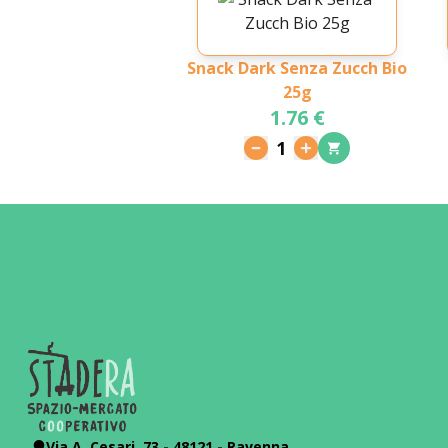
Snack Dark Senza Zucch Bio
25g
1.76 €
1
Via A. Cesari, 73 - 48121 - Ravenna