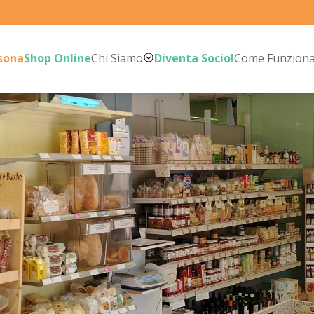
rsona
Shop Online
Chi Siamo
Diventa Socio!
Come Funzion