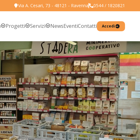
Via A. Cesari, 73 - 48121 - Ravenna
0544 / 1820821
Torna all'elenco prodotti
a
Progetti
Servizi
News
Eventi
Contatti
Accedi