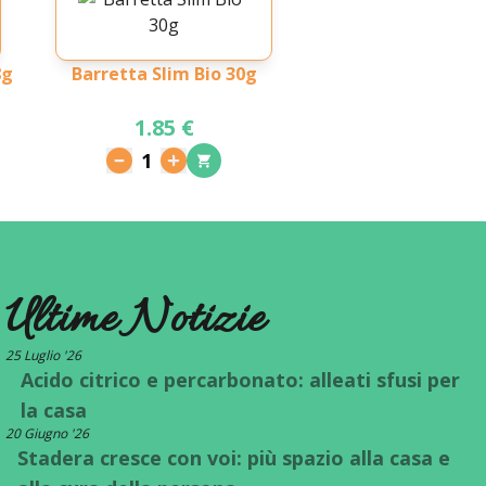
8g
Barretta Slim Bio 30g
1.85 €
1
Ultime Notizie
25 Luglio '26
Acido citrico e percarbonato: alleati sfusi per
la casa
20 Giugno '26
Stadera cresce con voi: più spazio alla casa e