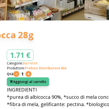
occa 28g
1.71 €
Categorie:
Barrette
Produttore:
Probios Distributore Bio
1
Qtà
Aggiungi al carrello
INGREDIENTI
*purea di albicocca 90%, *succo di mela conc
*fibra di mela, gelificante: pectina. *biologico