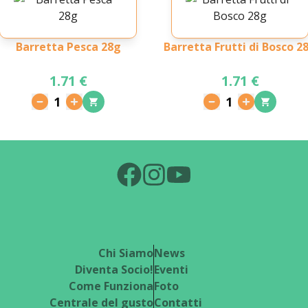
Barretta Pesca 28g
Barretta Frutti di Bosco 2
1.71 €
1.71 €
1
1
Chi Siamo
News
Diventa Socio!
Eventi
Come Funziona
Foto
Centrale del gusto
Contatti