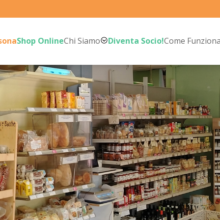
rsona
Shop Online
Chi Siamo
Diventa Socio!
Come Funzion