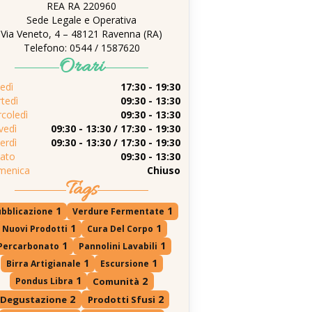
REA RA 220960
Sede Legale e Operativa
Via Veneto, 4 – 48121 Ravenna (RA)
Telefono: 0544 / 1587620
Orari
edì
17:30 - 19:30
tedì
09:30 - 13:30
coledì
09:30 - 13:30
vedì
09:30 - 13:30 / 17:30 - 19:30
erdì
09:30 - 13:30 / 17:30 - 19:30
ato
09:30 - 13:30
menica
Chiuso
Tags
1
1
ubblicazione
Verdure Fermentate
1
1
Nuovi Prodotti
Cura Del Corpo
1
1
Percarbonato
Pannolini Lavabili
1
1
Birra Artigianale
Escursione
1
2
Pondus Libra
Comunità
2
2
Degustazione
Prodotti Sfusi