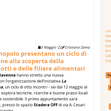
Lun
Mar
Mer
Gio
5 Maggio '22
Cristiana Zama
Ven
nopolo presentano un ciclo di
Sab
one alla scoperta della
Do
otti e delle filiere alimentari
 Ravenna
hanno stretto una nuova
P
n l’organizzazione dell’iniziativa
La
sa
, un ciclo di otto incontri - sei dal 12 maggio al
esplora tecniche, ricerche e buone prassi locali
 sostenibile. Il primo appuntamento sarà
00, presso lo spazio
Stadera OFF
di via A. Cesari
cniche ...