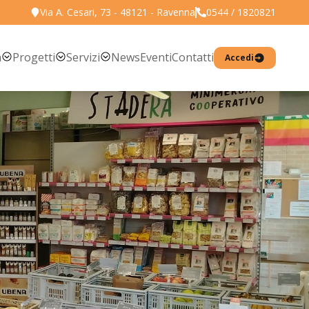
Via A. Cesari, 73 - 48121 - Ravenna
0544 / 1820821
a
Progetti
Servizi
News
Eventi
Contatti
Accedi