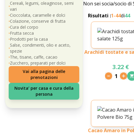
Cereali, legumi, oleaginose, semi
Non sei socia/socio di
vari
Cioccolata, caramelle e dolci
Risultati :
1-
44
di
44
Colazione, conserve di frutta
Cura del corpo
Frutta secca
Prodotti per la casa
Salse, condimenti, olio e aceto,
spezie
Arachidi tostate e s
The, tisane, caffe, cacao
Zucchero, preparati per dolci
3.22 €
Vai alla pagina delle
1
prenotazioni
Novita’ per casa e cura della
persona
Cacao Amaro in Pol