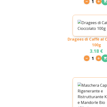
1
Dragees di Caffè al 
100g
3.18 €
1