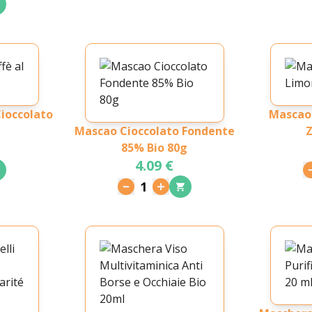
Cioccolato
Mascao
Mascao Cioccolato Fondente
Z
85% Bio 80g
4.09 €
1