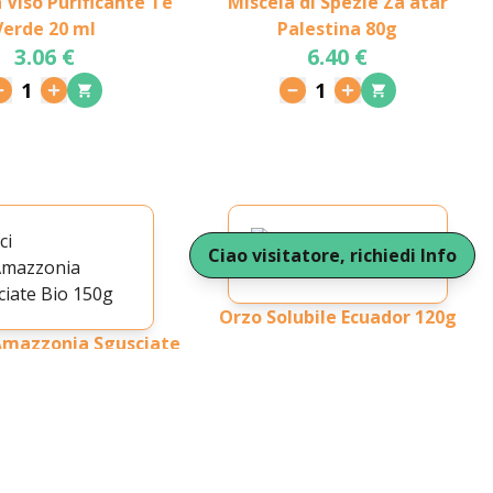
Viso Purificante Tè
Miscela di Spezie Za'atar
Verde 20 ml
Palestina 80g
3.06 €
6.40 €
1
1
Ciao visitatore, richiedi Info
Orzo Solubile Ecuador 120g
'Amazzonia Sgusciate
3.64 €
Bio 150g
6.99 €
1
1