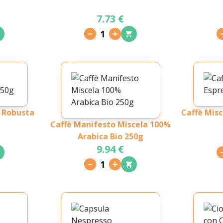
7.73 €
1
 Robusta
Caffè Misc
Caffè Manifesto Miscela 100%
Arabica Bio 250g
9.94 €
1