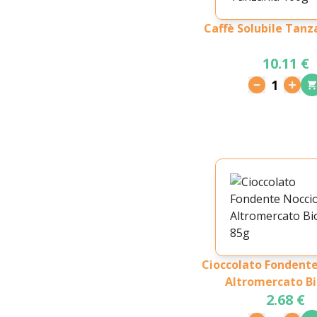
Caffè Solubile Tanz
10.11 €
1
Cioccolato Fondente
Altromercato Bi
2.68 €