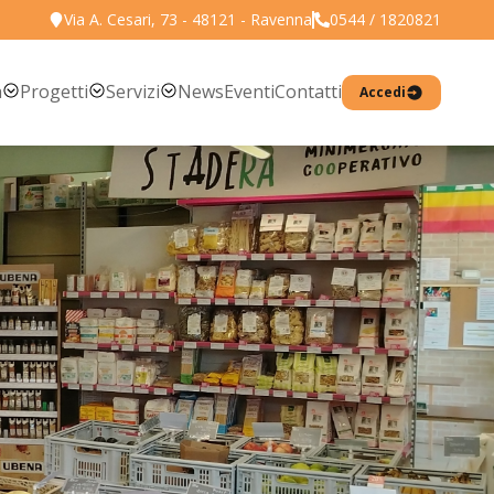
Via A. Cesari, 73 - 48121 - Ravenna
0544 / 1820821
a
Progetti
Servizi
News
Eventi
Contatti
Accedi