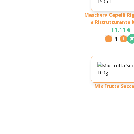
Maschera Capelli Ri
e Ristrutturante K
11.11 €
Mandorle Bio 1
1
Mix Frutta Secc
3.95 €
1