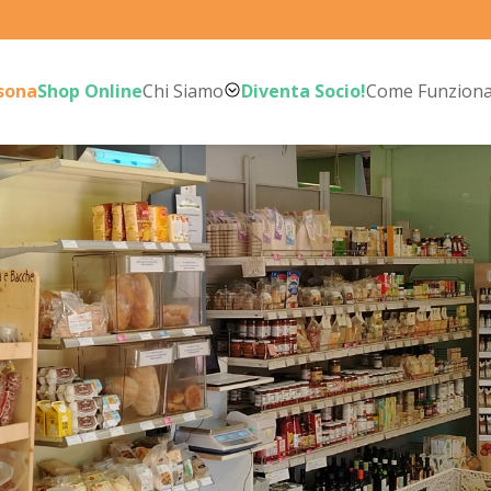
rsona
Shop Online
Chi Siamo
Diventa Socio!
Come Funzion