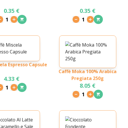
0.35 €
0.35 €
1
1
ela Espresso Capsule
Caffè Moka 100% Arabica
4.33 €
Pregiata 250g
8.05 €
1
1