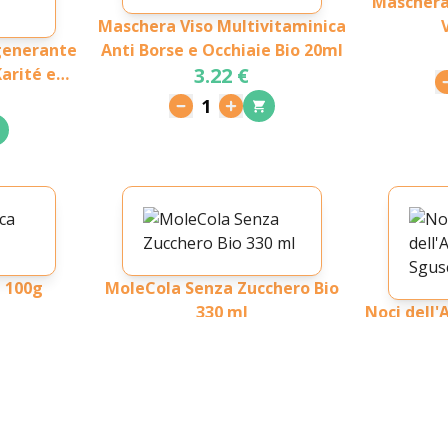
Maschera 
Maschera Viso Multivitaminica
generante
Anti Borse e Occhiaie Bio 20ml
3.22 €
arité e
50ml
1
a 100g
MoleCola Senza Zucchero Bio
330 ml
Noci dell
2.01 €
1