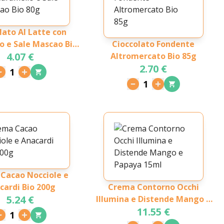
lato Al Latte con
o e Sale Mascao Bio
Cioccolato Fondente
4.07 €
80g
Altromercato Bio 85g
2.70 €
1
1
Cacao Nocciole e
cardi Bio 200g
Crema Contorno Occhi
5.24 €
Illumina e Distende Mango e
11.55 €
Papaya 15ml
1