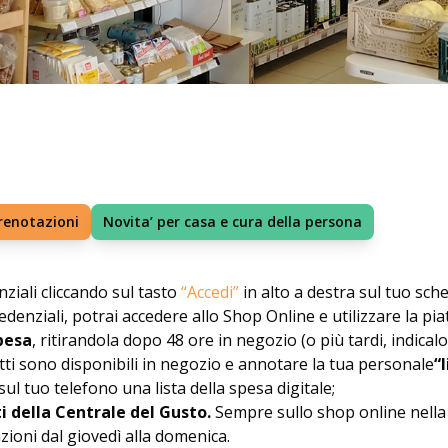
prenotazioni
Novita’ per casa e cura della persona
nziali cliccando sul tasto
“Accedi”
in alto a destra sul tuo sch
redenziali, potrai accedere allo Shop Online e utilizzare la pi
spesa
, ritirandola dopo 48 ore in negozio (o più tardi, indicalo
otti sono disponibili in negozio e annotare la tua personale
“
ul tuo telefono una lista della spesa digitale;
i della Centrale del Gusto.
Sempre sullo shop online nella 
zioni dal giovedì alla domenica.