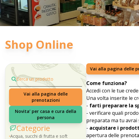
Shop Online
Vai alla pagina delle 
Cerca un prodotto
Come funziona?
Accedi con le tue crede
Vai alla pagina delle
Una volta inserite le c
prenotazioni
-
farti preparare la 
Novita’ per casa e cura della
- verificare quali prod
persona
preparata ma tu avrai s
Categorie
-
acquistare i prodott
apertura delle prenota
Acqua, succhi di frutta e soft