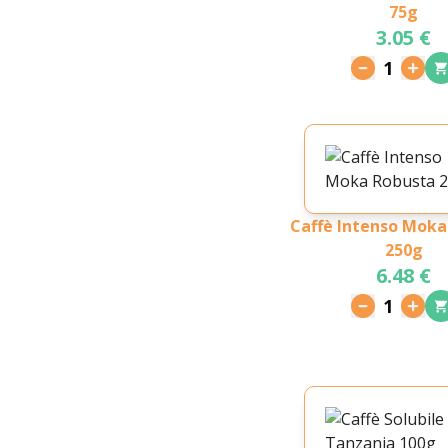
75g
3.05 €
1
Caffè Intenso Moka
250g
6.48 €
1