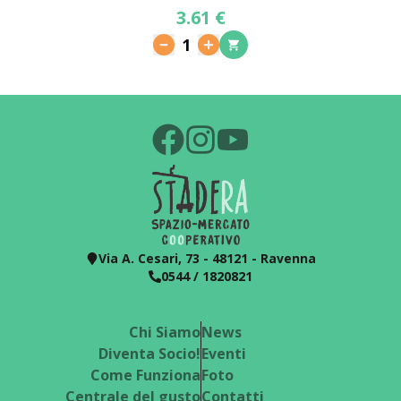
3.61 €
1
Via A. Cesari, 73 - 48121 - Ravenna
0544 / 1820821
Chi Siamo
News
Diventa Socio!
Eventi
Come Funziona
Foto
Centrale del gusto
Contatti