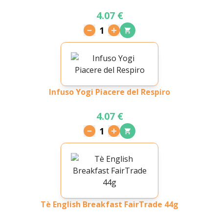
4.07 €
1
Infuso Yogi Piacere del Respiro
4.07 €
1
Tè English Breakfast FairTrade 44g