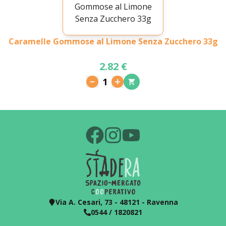
Caramelle Gommose al Limone Senza Zucchero 33g
2.82 €
1
Via A. Cesari, 73 - 48121 - Ravenna
0544 / 1820821