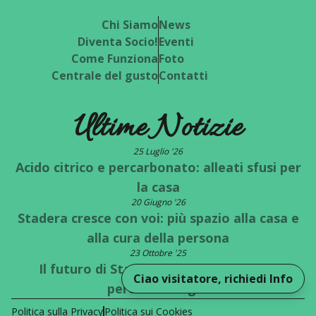
Chi Siamo
News
Diventa Socio!
Eventi
Come Funziona
Foto
Centrale del gusto
Contatti
Ultime Notizie
25 Luglio '26
Acido citrico e percarbonato: alleati sfusi per
la casa
20 Giugno '26
Stadera cresce con voi: più spazio alla casa e
alla cura della persona
23 Ottobre '25
Il futuro di Stadera è a un bivio: quale
Ciao visitatore, richiedi Info
percorso scegli?
Politica sulla Privacy
Politica sui Cookies