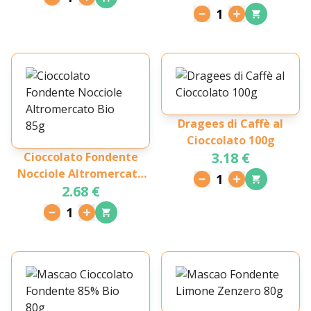
1
Dragees di Caffè al
Cioccolato 100g
3.18 €
Cioccolato Fondente
Nocciole Altromercato
1
2.68 €
Bio 85g
1