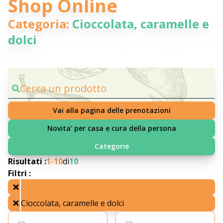
Shop Online
Categoria:
Cioccolata, caramelle e
dolci
Cerca un prodotto
Vai alla pagina delle prenotazioni
Novita’ per casa e cura della persona
Categorie
Risultati :
1-
10
di
10
Filtri :
Cioccolata, caramelle e dolci