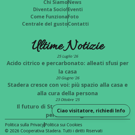
Chi Siamo
News
Diventa Socio!
Eventi
Come Funziona
Foto
Centrale del gusto
Contatti
Ultime Notizie
25 Luglio '26
Acido citrico e percarbonato: alleati sfusi per
la casa
20 Giugno '26
Stadera cresce con voi: più spazio alla casa e
alla cura della persona
23 Ottobre '25
Il futuro di Stadera è a un bivio: quale
Ciao visitatore, richiedi Info
percorso scegli?
Politica sulla Privacy
Politica sui Cookies
©
2026
Cooperativa Stadera
. Tutti i diritti Riservati