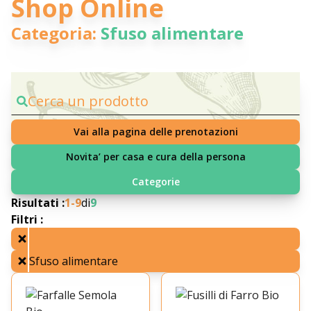
Shop Online
Categoria:
Sfuso alimentare
Cerca un prodotto
Vai alla pagina delle prenotazioni
Novita’ per casa e cura della persona
Categorie
Risultati :
1-
9
di
9
Filtri :
Sfuso alimentare