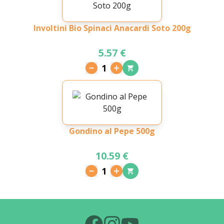
Involtini Bio Spinaci Anacardi Soto 200g
5.57 €
1
Gondino al Pepe 500g
10.59 €
1