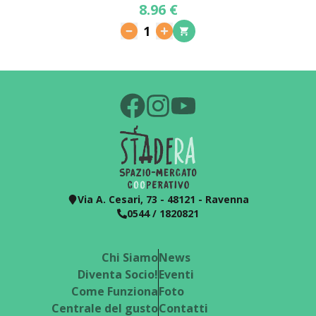
8.96 €
1
Via A. Cesari, 73 - 48121 - Ravenna
0544 / 1820821
Chi Siamo
News
Diventa Socio!
Eventi
Come Funziona
Foto
Centrale del gusto
Contatti