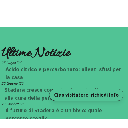
Ultime Notizie
25 Luglio '26
Acido citrico e percarbonato: alleati sfusi per
la casa
20 Giugno '26
Stadera cresce con voi: più spazio alla casa e
Ciao visitatore, richiedi Info
alla cura della persona
23 Ottobre '25
Il futuro di Stadera è a un bivio: quale
percorso scegli?
©
2026
Cooperativa Stadera
. Tutti i diritti Riservati