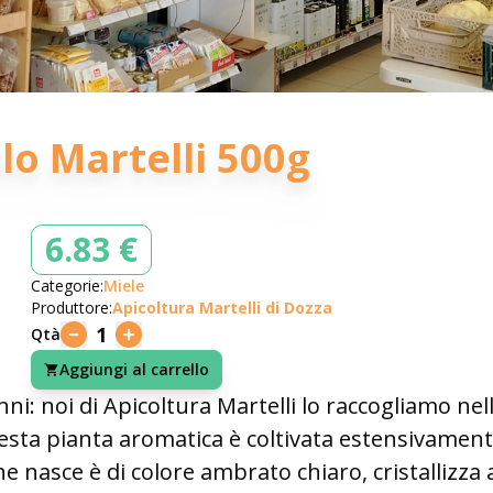
lo Martelli 500g
6.83 €
Categorie:
Miele
Produttore:
Apicoltura Martelli di Dozza
1
Qtà
Aggiungi al carrello
anni: noi di Apicoltura Martelli lo raccogliamo ne
esta pianta aromatica è coltivata estensivament
ne nasce è di colore ambrato chiaro, cristalliz