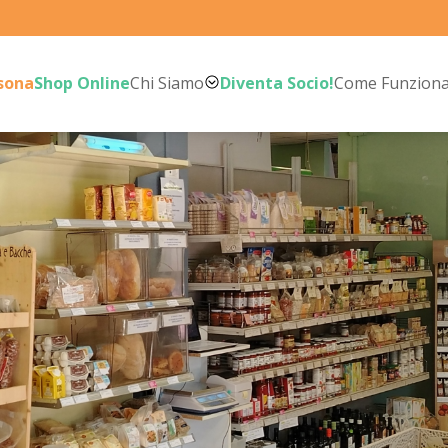
rsona
Shop Online
Chi Siamo
Diventa Socio!
Come Funzion