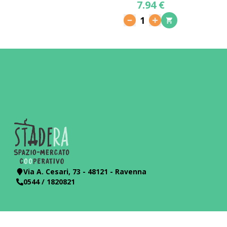
7.94 €
1
Via A. Cesari, 73 - 48121 - Ravenna
0544 / 1820821
Politica sulla Privacy
Politica sui Cookies