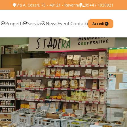
Via A. Cesari, 73 - 48121 - Ravenna
0544 / 1820821
Torna all'elenco prodotti
a
Progetti
Servizi
News
Eventi
Contatti
Accedi