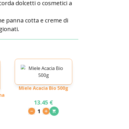
icorda dolcetti o cosmetici a
ome panna cotta e creme di
gionati.
Miele Acacia Bio 500g
na
13.45 €
1