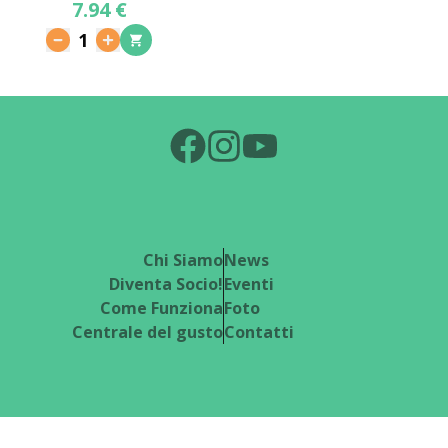
7.94 €
1
Chi Siamo
News
Diventa Socio!
Eventi
Come Funziona
Foto
Centrale del gusto
Contatti