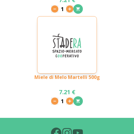
1
Miele di Melo Martelli 500g
7.21 €
1