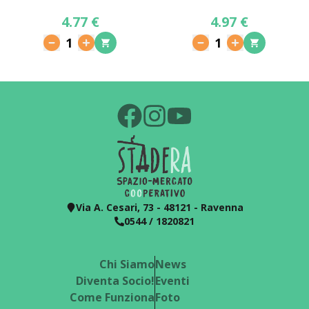
4.77 €
4.97 €
1
1
Via A. Cesari, 73 - 48121 - Ravenna
0544 / 1820821
Chi Siamo
News
Diventa Socio!
Eventi
Come Funziona
Foto