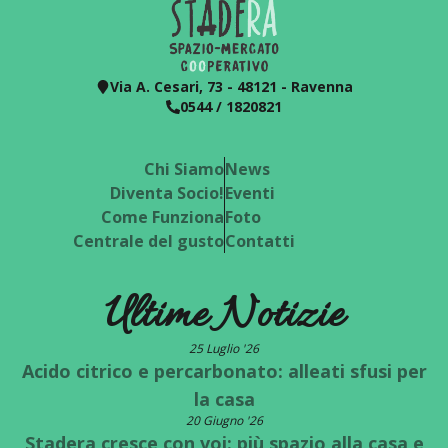
Via A. Cesari, 73 - 48121 - Ravenna
0544 / 1820821
Chi Siamo
News
Diventa Socio!
Eventi
Come Funziona
Foto
Centrale del gusto
Contatti
Ultime Notizie
25 Luglio '26
Acido citrico e percarbonato: alleati sfusi per
la casa
20 Giugno '26
Stadera cresce con voi: più spazio alla casa e