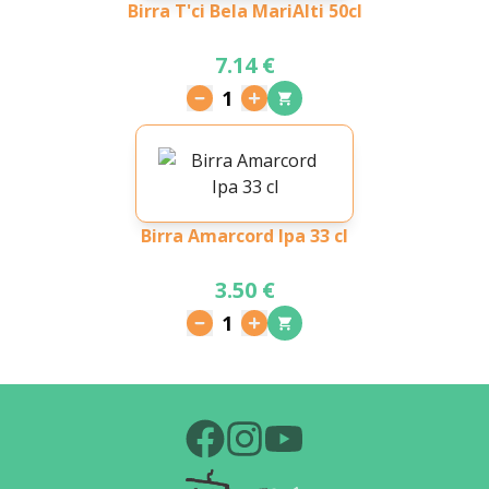
Birra T'ci Bela MariAlti 50cl
7.14 €
1
Birra Amarcord Ipa 33 cl
3.50 €
1