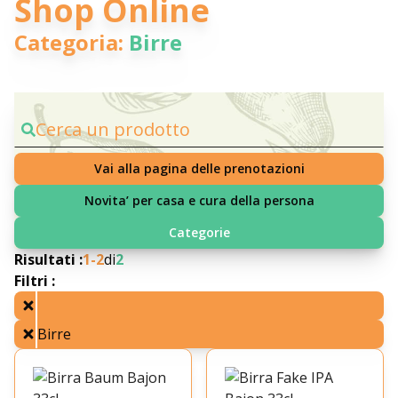
Shop Online
Categoria:
Birre
Cerca un prodotto
Vai alla pagina delle prenotazioni
Novita’ per casa e cura della persona
Categorie
Risultati :
1-
2
di
2
Filtri :
Birre