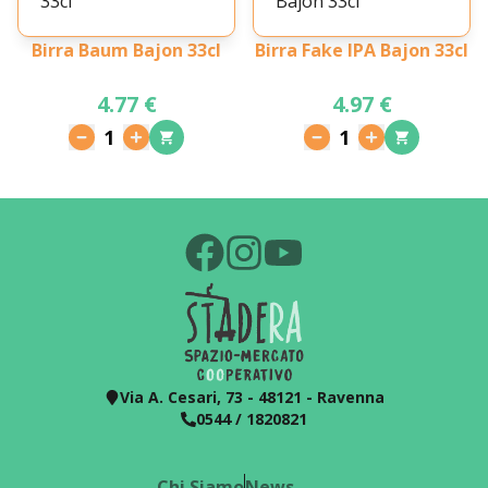
Birra Baum Bajon 33cl
Birra Fake IPA Bajon 33cl
4.77 €
4.97 €
1
1
Via A. Cesari, 73 - 48121 - Ravenna
0544 / 1820821
Chi Siamo
News