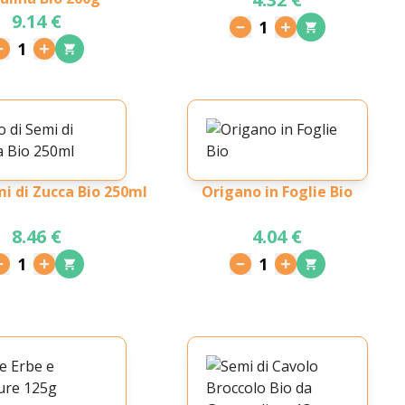
9.14 €
1
1
mi di Zucca Bio 250ml
Origano in Foglie Bio
8.46 €
4.04 €
1
1