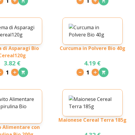
1
1
 di Asparagi Bio
Curcuma in Polvere Bio 40g
Cereal120g
3.82 €
4.19 €
1
1
Maionese Cereal Terra 185g
o Alimentare con
4.32 €
rulina Bio 200g