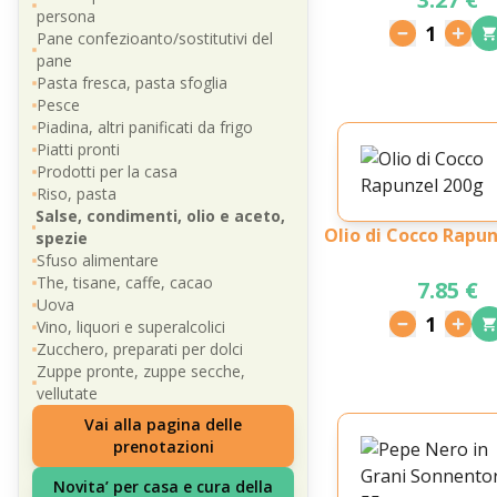
persona
1
Pane confezioanto/sostitutivi del
pane
Pasta fresca, pasta sfoglia
Pesce
Piadina, altri panificati da frigo
Piatti pronti
Prodotti per la casa
Riso, pasta
Salse, condimenti, olio e aceto,
Olio di Cocco Rapu
spezie
Sfuso alimentare
The, tisane, caffe, cacao
7.85 €
Uova
1
Vino, liquori e superalcolici
Zucchero, preparati per dolci
Zuppe pronte, zuppe secche,
vellutate
Vai alla pagina delle
prenotazioni
Novita’ per casa e cura della