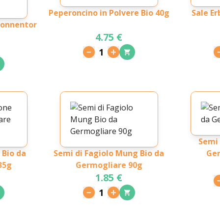
Peperoncino in Polvere Bio 40g
Sale Er
Sonnentor
4.75 €
1
Semi 
 Bio da
Semi di Fagiolo Mung Bio da
Ger
35g
Germogliare 90g
1.85 €
1