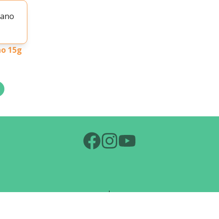
no 15g
Chi Siamo
News
Diventa Socio!
Eventi