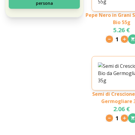
persona
Pepe Nero in Grani 
Bio 55g
5.26 €
1
Semi di Crescione
Germogliare 
2.06 €
1