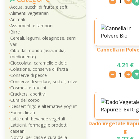
1
Acqua, succhi di frutta e soft
Alimenti vegetariani
Animali
Assorbenti e tamponi
Birre
Cereali, legumi, oleaginose, semi
vari
Cannella in Polve
Cibo dal mondo (asia, india,
medioriente)
Cioccolata, caramelle e dolci
4.21 €
Colazione, conserve di frutta
1
Conserve di pesce
Conserve di verdure, sottoli, olive
Cosmesi e trucchi
Crackers, aperitivi
Cura del corpo
Dessert frigo e alternative yogurt
Farine, lieviti
Latte uht, bevande vegetali
Dado Vegetale Rapu
Latticini, formaggi e prodotti
g
caseari
Novita' per casa e cura della
3.27 €