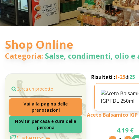
Shop Online
Categoria:
Salse, condimenti, olio e 
Risultati :
1-
25
di
25
Cerca un prodotto
Vai alla pagina delle
prenotazioni
Aceto Balsamico IGP
Novita’ per casa e cura della
persona
4.19 €
Categorie