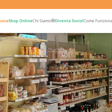
rsona
Shop Online
Chi Siamo
Diventa Socio!
Come Funzion