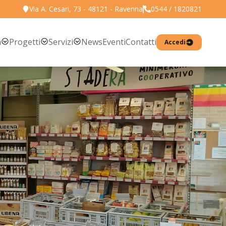
Via A. Cesari, 73 - 48121 - Ravenna
0544 / 1820821
a
Progetti
Servizi
News
Eventi
Contatti
Accedi