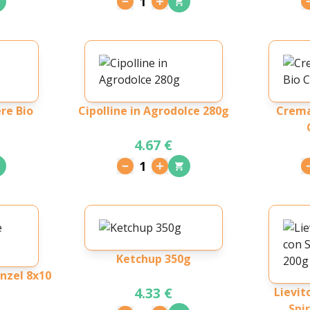
1
re Bio
Cipolline in Agrodolce 280g
Crema
4.67 €
1
Ketchup 350g
nzel 8x10
4.33 €
Lievit
Spi