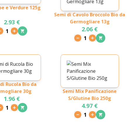
be e Verdure 125g
Semi di Cavolo Broccolo Bio da
2.93 €
Germogliare 13g
2.06 €
1
1
di Rucola Bio da
mogliare 30g
Semi Mix Panificazione
1.96 €
S/Glutine Bio 250g
4.97 €
1
1