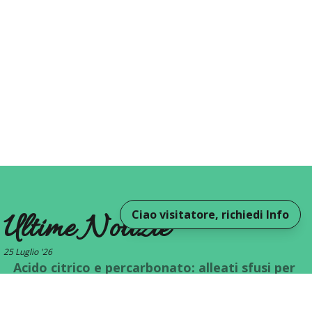
Ciao visitatore, richiedi Info
Ultime Notizie
25 Luglio '26
Acido citrico e percarbonato: alleati sfusi per
la casa
20 Giugno '26