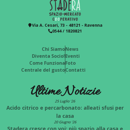
Via A. Cesari, 73 - 48121 - Ravenna
0544 / 1820821
Chi Siamo
News
Diventa Socio!
Eventi
Come Funziona
Foto
Centrale del gusto
Contatti
Ultime Notizie
25 Luglio '26
Acido citrico e percarbonato: alleati sfusi per
la casa
20 Giugno '26
Stadera cresce con voi: più spazio alla casa e