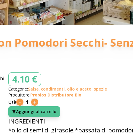
con Pomodori Secchi- Sen
4.10 €
Categorie:
Salse, condimenti, olio e aceto, spezie
Produttore:
Probios Distributore Bio
1
Qtà
Aggiungi al carrello
INGREDIENTI
*olio di semi di girasole,*passata di pomod