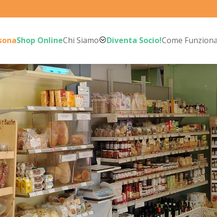
rsona
Shop Online
Chi Siamo
Diventa Socio!
Come Funzion