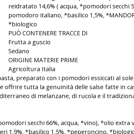
reidratato 14,6% ( acqua, *pomodori secchi 
pomodoro italiano, *basilico 1,5%, *MANDORL
*biologico
PUÒ CONTENERE TRACCE DI
Frutta a guscio
Sedano
ORIGINE MATERIE PRIME
Agricoltura Italia
asta, preparato con i pomodori essiccati al so
e offrire tutta la genuinità delle salse fatte in 
diterraneo di melanzane, di rucola e il tradiziona
modori secchi 66%, acqua, *vino), *olio extra ve
peri 1,9%, *basilico 1,5%, *peperoncino. *biologi