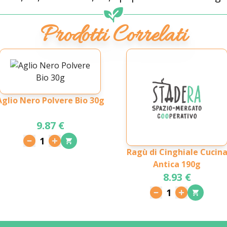
Prodotti Correlati
Aglio Nero Polvere Bio 30g
9.87 €
1
Ragù di Cinghiale Cucin
Antica 190g
8.93 €
1