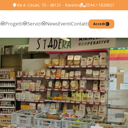
Via A. Cesari, 73 - 48121 - Ravenna
0544 / 1820821
Torna all'elenco prodotti
a
Progetti
Servizi
News
Eventi
Contatti
Accedi