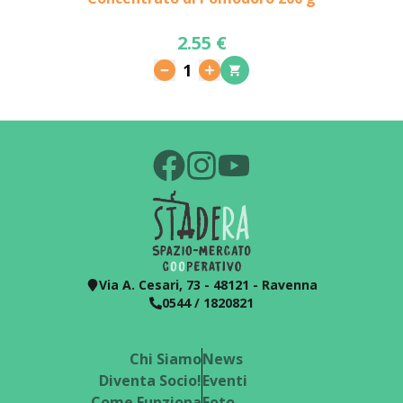
2.55 €
1
Via A. Cesari, 73 - 48121 - Ravenna
0544 / 1820821
Chi Siamo
News
Diventa Socio!
Eventi
Come Funziona
Foto