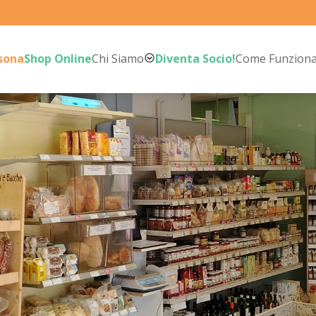
rsona
Shop Online
Chi Siamo
Diventa Socio!
Come Funzion