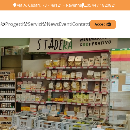
Via A. Cesari, 73 - 48121 - Ravenna
0544 / 1820821
Torna all'elenco prodotti
a
Progetti
Servizi
News
Eventi
Contatti
Accedi