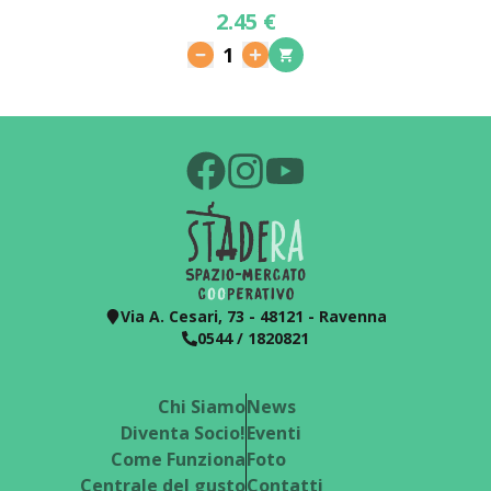
2.45 €
1
Via A. Cesari, 73 - 48121 - Ravenna
0544 / 1820821
Chi Siamo
News
Diventa Socio!
Eventi
Come Funziona
Foto
Centrale del gusto
Contatti