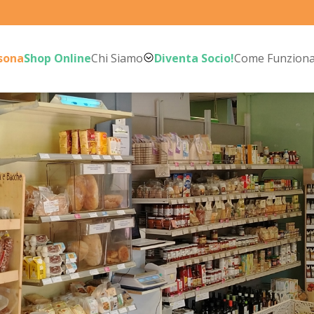
rsona
Shop Online
Chi Siamo
Diventa Socio!
Come Funzion