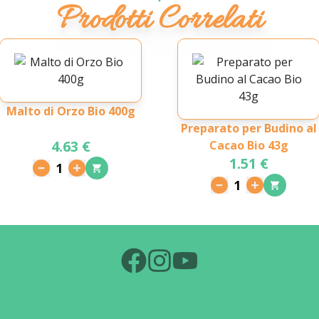
Prodotti Correlati
Malto di Orzo Bio 400g
Preparato per Budino al
4.63 €
Cacao Bio 43g
1.51 €
1
1