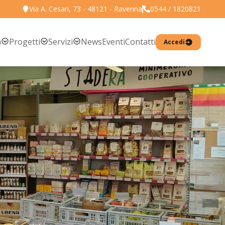
Via A. Cesari, 73 - 48121 - Ravenna
0544 / 1820821
Torna all'elenco prodotti
a
Progetti
Servizi
News
Eventi
Contatti
Accedi