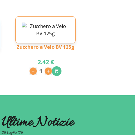
Zucchero a Velo BV 125g
2.42 €
1
Ultime Notizie
25 Luglio '26