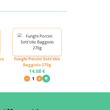
io
Funghi Porcini Sott'olio
Baggiolo 270g
14.08 €
1