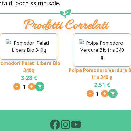
nta di pochissimo sale.
Prodotti Correlati
Pomodori Pelati Libera Bio
340g
Polpa Pomodoro Verdure B
3.28 €
Iris 340 g
2.51 €
1
1