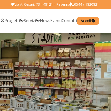
Via A. Cesari, 73 - 48121 - Ravenna
0544 / 1820821
Torna all'elenco prodotti
a
Progetti
Servizi
News
Eventi
Contatti
Accedi