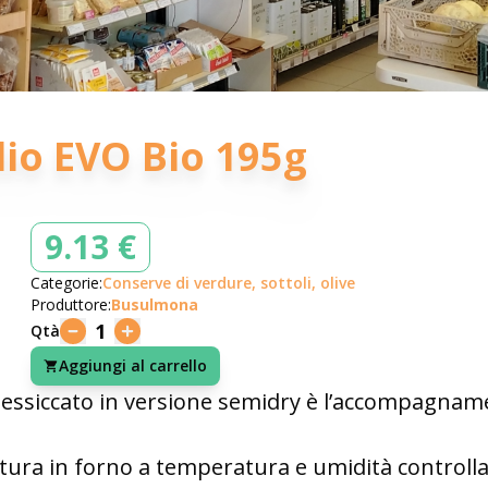
Olio EVO Bio 195g
9.13 €
Categorie:
Conserve di verdure, sottoli, olive
Produttore:
Busulmona
1
Qtà
Aggiungi al carrello
 essiccato in versione semidry è l’accompagnam
atura in forno a temperatura e umidità controll