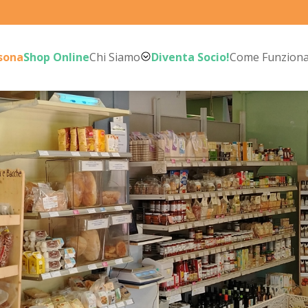
rsona
Shop Online
Chi Siamo
Diventa Socio!
Come Funzion