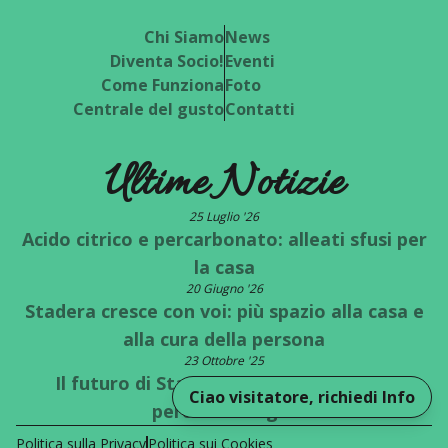
Chi Siamo
News
Diventa Socio!
Eventi
Come Funziona
Foto
Centrale del gusto
Contatti
Ultime Notizie
25 Luglio '26
Acido citrico e percarbonato: alleati sfusi per
la casa
20 Giugno '26
Stadera cresce con voi: più spazio alla casa e
alla cura della persona
23 Ottobre '25
Il futuro di Stadera è a un bivio: quale
Ciao visitatore, richiedi Info
percorso scegli?
Politica sulla Privacy
Politica sui Cookies