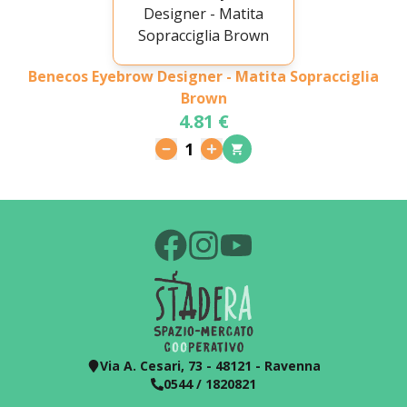
Benecos Eyebrow Designer - Matita Sopracciglia
Brown
4.81 €
1
Via A. Cesari, 73 - 48121 - Ravenna
0544 / 1820821