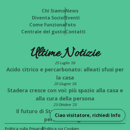
Chi Siamo
News
Diventa Socio!
Eventi
Come Funziona
Foto
Centrale del gusto
Contatti
Ultime Notizie
25 Luglio '26
Acido citrico e percarbonato: alleati sfusi per
la casa
20 Giugno '26
Stadera cresce con voi: più spazio alla casa e
alla cura della persona
23 Ottobre '25
Il futuro di Stadera è a un bivio: quale
Ciao visitatore, richiedi Info
percorso scegli?
Politica sulla Privacy
Politica sui Cookies