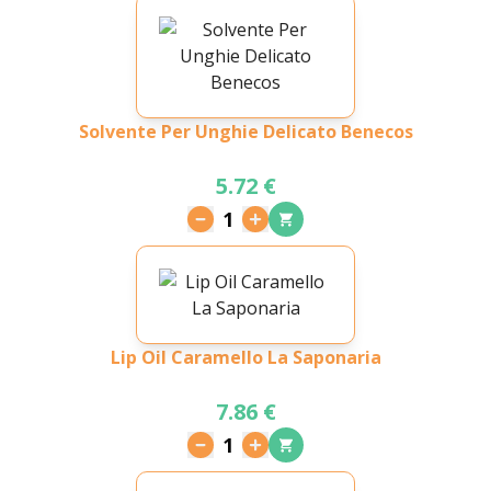
Solvente Per Unghie Delicato Benecos
5.72 €
1
Lip Oil Caramello La Saponaria
7.86 €
1