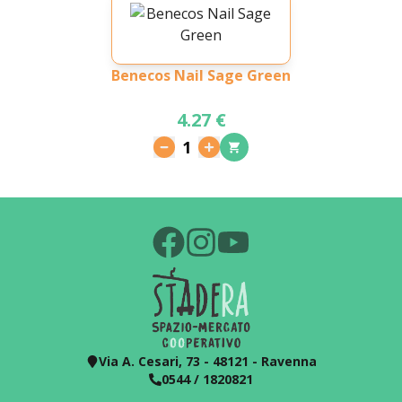
Benecos Nail Sage Green
4.27 €
1
Via A. Cesari, 73 - 48121 - Ravenna
0544 / 1820821