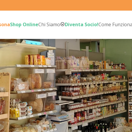
rsona
Shop Online
Chi Siamo
Diventa Socio!
Come Funzion