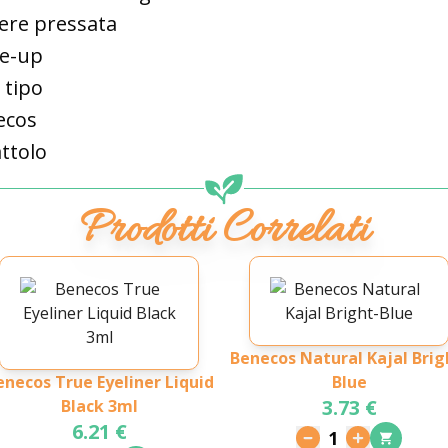
ere pressata
e-up
 tipo
ecos
ttolo
Prodotti Correlati
Benecos Natural Kajal Brig
enecos True Eyeliner Liquid
Blue
3.73 €
Black 3ml
6.21 €
1