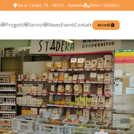
Via A. Cesari, 73 - 48121 - Ravenna
0544 / 1820821
Torna all'elenco prodotti
a
Progetti
Servizi
News
Eventi
Contatti
Accedi