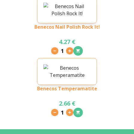
Benecos Nail Polish Rock It!
4.27 €
1
Benecos Temperamatite
2.66 €
1