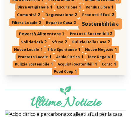
1
1
1
Birra Artigianale
Escursione
Pondus Libra
2
2
2
Comunità
Degustazione
Prodotti Sfusi
2
2
Filiera Locale
Reparto Casa
Sostenibilità
6
2
Prototti Sostenibili
Povertà Alimentare
3
2
2
2
Solidarietà
Sfuso
Pulizia Della Casa
1
1
1
Nuovo Locale
Erbe Spontanee
Nuovo Negozio
1
1
1
Prodotto Locale
Acido Citrico
Idee Regalo
1
1
1
Pulizia Sostenibile
Acquisti Sostenibili
Corso
1
Food Coop
Ultime Notizie