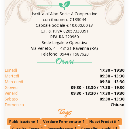
Iscritta all’Albo Società Cooperative
con il numero C133044
Capitale Sociale € 10.000,00 i.v.
C.F. & P.IVA 02657330391
REA RA 220960
Sede Legale e Operativa
Via Veneto, 4 – 48121 Ravenna (RA)
Telefono: 0544 / 1587620
Orari
Lunedì
17:30 - 19:30
Martedì
09:30 - 13:30
Mercoledì
09:30 - 13:30
Giovedì
09:30 - 13:30 / 17:30 - 19:30
Venerdì
09:30 - 13:30 / 17:30 - 19:30
Sabato
09:30 - 13:30
Domenica
Chiuso
Tags
1
1
1
Pubblicazione
Verdure Fermentate
Nuovi Prodotti
1
1
1
Cura Del Corpo
Percarbonato
Pannolini Lavabili