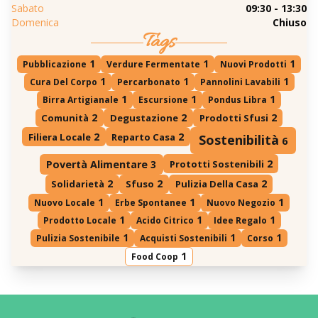
Sabato
09:30 - 13:30
Domenica
Chiuso
Tags
1
1
1
Pubblicazione
Verdure Fermentate
Nuovi Prodotti
1
1
1
Cura Del Corpo
Percarbonato
Pannolini Lavabili
1
1
1
Birra Artigianale
Escursione
Pondus Libra
2
2
2
Comunità
Degustazione
Prodotti Sfusi
2
2
Filiera Locale
Reparto Casa
Sostenibilità
6
2
Prototti Sostenibili
Povertà Alimentare
3
2
2
2
Solidarietà
Sfuso
Pulizia Della Casa
1
1
1
Nuovo Locale
Erbe Spontanee
Nuovo Negozio
1
1
1
Prodotto Locale
Acido Citrico
Idee Regalo
1
1
1
Pulizia Sostenibile
Acquisti Sostenibili
Corso
1
Food Coop