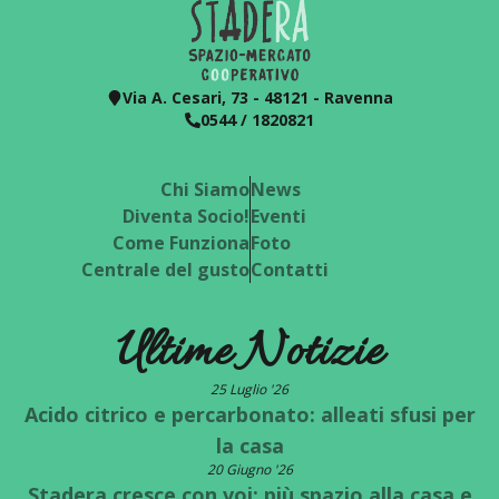
Via A. Cesari, 73 - 48121 - Ravenna
0544 / 1820821
Chi Siamo
News
Diventa Socio!
Eventi
Come Funziona
Foto
Centrale del gusto
Contatti
Ultime Notizie
25 Luglio '26
Acido citrico e percarbonato: alleati sfusi per
la casa
20 Giugno '26
Stadera cresce con voi: più spazio alla casa e