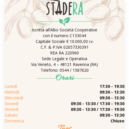
Iscritta all’Albo Società Cooperative
con il numero C133044
Capitale Sociale € 10.000,00 i.v.
C.F. & P.IVA 02657330391
REA RA 220960
Sede Legale e Operativa
Via Veneto, 4 – 48121 Ravenna (RA)
Telefono: 0544 / 1587620
Orari
Lunedì
17:30 - 19:30
Martedì
09:30 - 13:30
Mercoledì
09:30 - 13:30
Giovedì
09:30 - 13:30 / 17:30 - 19:30
Venerdì
09:30 - 13:30 / 17:30 - 19:30
Sabato
09:30 - 13:30
Domenica
Chiuso