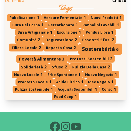
Domenica
Chiuso
Tags
1
1
1
Pubblicazione
Verdure Fermentate
Nuovi Prodotti
1
1
1
Cura Del Corpo
Percarbonato
Pannolini Lavabili
1
1
1
Birra Artigianale
Escursione
Pondus Libra
2
2
2
Comunità
Degustazione
Prodotti Sfusi
2
2
Filiera Locale
Reparto Casa
Sostenibilità
6
2
Prototti Sostenibili
Povertà Alimentare
3
2
2
2
Solidarietà
Sfuso
Pulizia Della Casa
1
1
1
Nuovo Locale
Erbe Spontanee
Nuovo Negozio
1
1
1
Prodotto Locale
Acido Citrico
Idee Regalo
1
1
1
Pulizia Sostenibile
Acquisti Sostenibili
Corso
1
Food Coop