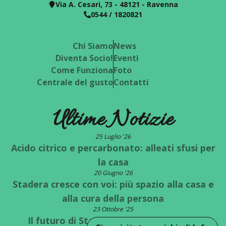
Via A. Cesari, 73 - 48121 - Ravenna
0544 / 1820821
Chi Siamo
News
Diventa Socio!
Eventi
Come Funziona
Foto
Centrale del gusto
Contatti
Ultime Notizie
25 Luglio '26
Acido citrico e percarbonato: alleati sfusi per
la casa
20 Giugno '26
Stadera cresce con voi: più spazio alla casa e
alla cura della persona
23 Ottobre '25
Il futuro di Stadera è a un bivio: quale