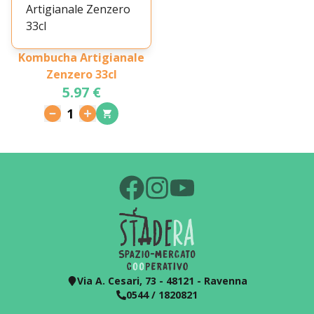
Kombucha Artigianale
Zenzero 33cl
5.97 €
1
Via A. Cesari, 73 - 48121 - Ravenna
0544 / 1820821