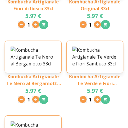
Kombucha Artigianale
Kombucha Artigianale
Fiori di Ibisco 33cl
Original 33cl
5.97 €
5.97 €
1
1
Kombucha Artigianale
Kombucha Artigianale
Te Nero al Bergamotto
Te Verde e Fiori
5.97 €
5.97 €
33cl
Sambuco 33cl
1
1