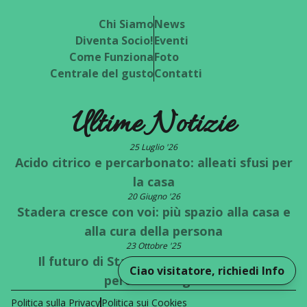
Chi Siamo
News
Diventa Socio!
Eventi
Come Funziona
Foto
Centrale del gusto
Contatti
Ultime Notizie
25 Luglio '26
Acido citrico e percarbonato: alleati sfusi per
la casa
20 Giugno '26
Stadera cresce con voi: più spazio alla casa e
alla cura della persona
23 Ottobre '25
Il futuro di Stadera è a un bivio: quale
Ciao visitatore, richiedi Info
percorso scegli?
Politica sulla Privacy
Politica sui Cookies