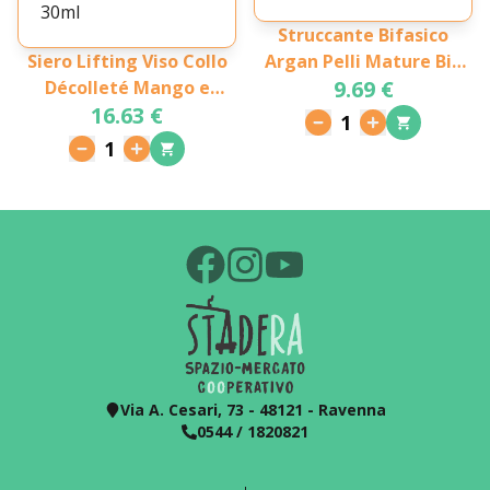
Struccante Bifasico
Siero Lifting Viso Collo
Argan Pelli Mature Bio
9.69 €
Décolleté Mango e
200ml
16.63 €
Papaya 30ml
1
1
Via A. Cesari, 73 - 48121 - Ravenna
0544 / 1820821