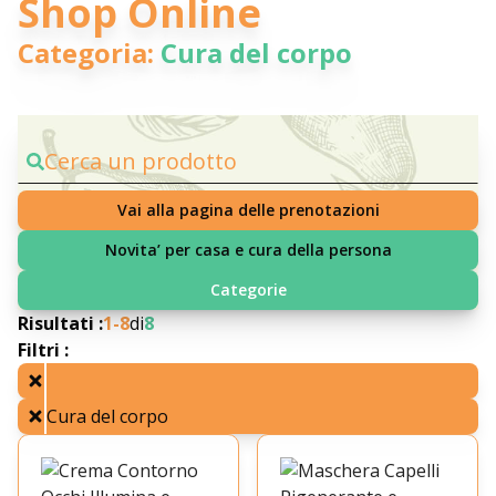
Shop Online
Categoria:
Cura del corpo
Cerca un prodotto
Vai alla pagina delle prenotazioni
Novita’ per casa e cura della persona
Categorie
Risultati :
1-
8
di
8
Filtri :
Cura del corpo