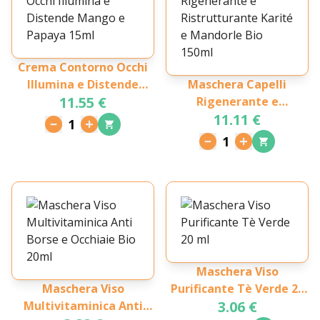
Crema Contorno Occhi
Illumina e Distende
Maschera Capelli
11.55 €
Mango e Papaya 15ml
Rigenerante e
11.11 €
Ristrutturante Karité e
1
Mandorle Bio 150ml
1
Maschera Viso
Maschera Viso
Purificante Tè Verde 20
3.06 €
Multivitaminica Anti
ml