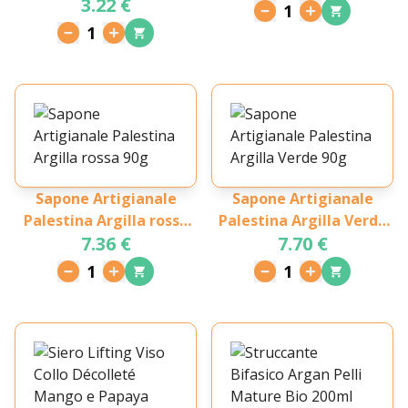
3.22 €
Borse e Occhiaie Bio
1
20ml
1
Sapone Artigianale
Sapone Artigianale
Palestina Argilla rossa
Palestina Argilla Verde
7.36 €
7.70 €
90g
90g
1
1