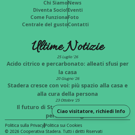
Chi Siamo
News
Diventa Socio!
Eventi
Come Funziona
Foto
Centrale del gusto
Contatti
Ultime Notizie
25 Luglio '26
Acido citrico e percarbonato: alleati sfusi per
la casa
20 Giugno '26
Stadera cresce con voi: più spazio alla casa e
alla cura della persona
23 Ottobre '25
Il futuro di Stadera è a un bivio: quale
Ciao visitatore, richiedi Info
percorso scegli?
Politica sulla Privacy
Politica sui Cookies
©
2026
Cooperativa Stadera
. Tutti i diritti Riservati