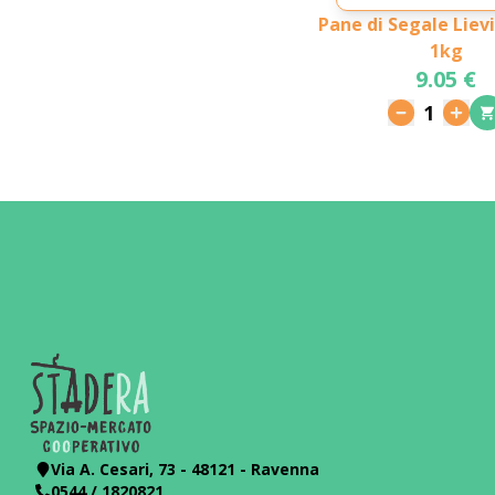
Pane di Segale Liev
1kg
9.05 €
1
Via A. Cesari, 73 - 48121 - Ravenna
0544 / 1820821