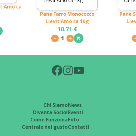
it'Amo ca
Pane Farro Monococco
Pane S
Lievit'Amo ca 1kg
Lie
10.71 €
1
Chi Siamo
News
Diventa Socio!
Eventi
Come Funziona
Foto
Centrale del gusto
Contatti