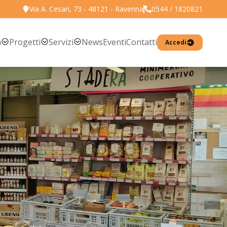
Via A. Cesari, 73 - 48121 - Ravenna
0544 / 1820821
a
Progetti
Servizi
News
Eventi
Contatti
Accedi