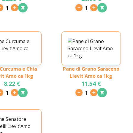
1
1
 Curcuma e Chia
Pane di Grano Saraceno
vit'Amo ca 1kg
Lievit'Amo ca 1kg
8.22 €
11.54 €
1
1