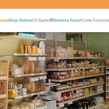
rsona
Shop Online
Chi Siamo
Diventa Socio!
Come Funzion