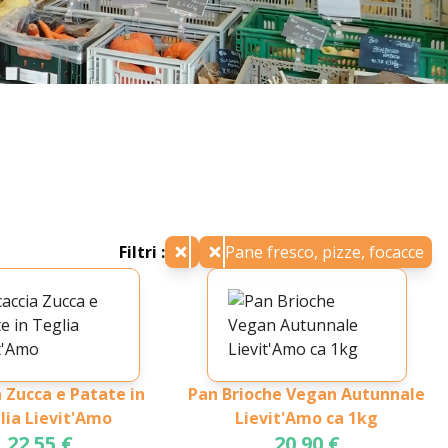
Filtri :
Pane fresco, pizze, focacce
 Zucca e Patate in
Pan Brioche Vegan Autunnale
lia Lievit'Amo
Lievit'Amo ca 1kg
22.55 €
20.90 €