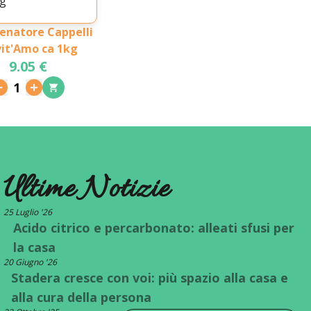
enatore Cappelli
vit'Amo ca 1kg
9.05 €
1
Ultime Notizie
25 Luglio '26
Acido citrico e percarbonato: alleati sfusi per
la casa
20 Giugno '26
Stadera cresce con voi: più spazio alla casa e
alla cura della persona