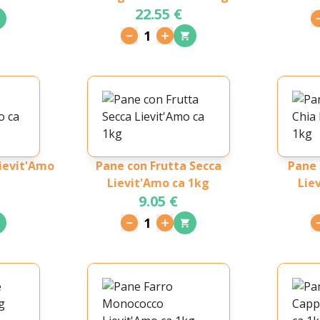
22.55 €
1
ievit'Amo
Pane con Frutta Secca
Pane
Lievit'Amo ca 1kg
Lie
9.05 €
1