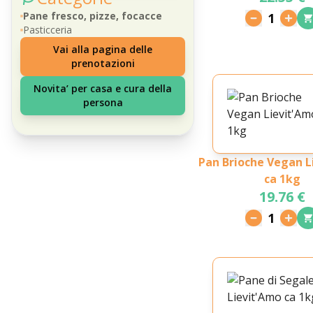
Pane fresco, pizze, focacce
1
Pasticceria
Vai alla pagina delle
prenotazioni
Novita’ per casa e cura della
persona
Pan Brioche Vegan L
ca 1kg
19.76 €
1