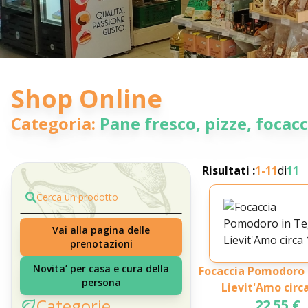
Shop Online
Categoria:
Pane fresco, pizze, focac
Risultati :
1-
11
di
11
Cerca un prodotto
Vai alla pagina delle
prenotazioni
Novita’ per casa e cura della
Focaccia Pomodoro 
persona
Lievit'Amo circ
Categorie
22.55 €