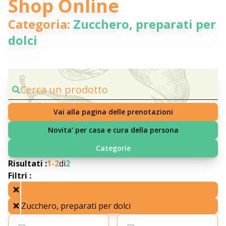
Shop Online
Categoria:
Zucchero, preparati per
dolci
Cerca un prodotto
Vai alla pagina delle prenotazioni
Novita’ per casa e cura della persona
Categorie
Risultati :
1-
2
di
2
Filtri :
Zucchero, preparati per dolci