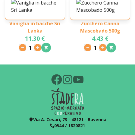
Vaniglia in bacche Sri
Zucchero Canna
Lanka
Mascobado 500g
11.30 €
4.43 €
1
1
Via A. Cesari, 73 - 48121 - Ravenna
0544 / 1820821