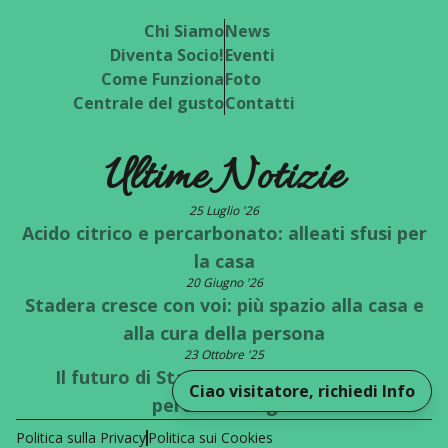
Chi Siamo
News
Diventa Socio!
Eventi
Come Funziona
Foto
Centrale del gusto
Contatti
Ultime Notizie
25 Luglio '26
Acido citrico e percarbonato: alleati sfusi per
la casa
20 Giugno '26
Stadera cresce con voi: più spazio alla casa e
alla cura della persona
23 Ottobre '25
Il futuro di Stadera è a un bivio: quale
Ciao visitatore, richiedi Info
percorso scegli?
Politica sulla Privacy
Politica sui Cookies