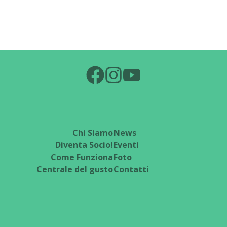
Chi Siamo
News
Diventa Socio!
Eventi
Come Funziona
Foto
Centrale del gusto
Contatti