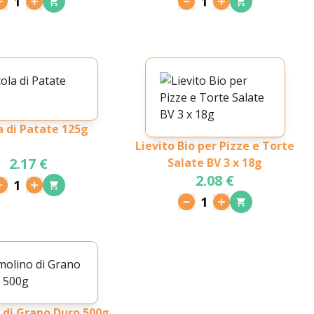
1
1
a di Patate 125g
Lievito Bio per Pizze e Torte
2.17 €
Salate BV 3 x 18g
2.08 €
1
1
 di Grano Duro 500g