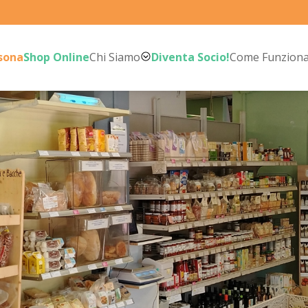
rsona
Shop Online
Chi Siamo
Diventa Socio!
Come Funzion