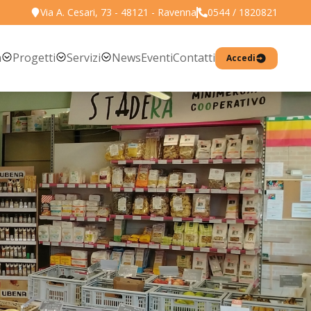
Via A. Cesari, 73 - 48121 - Ravenna
0544 / 1820821
a
Progetti
Servizi
News
Eventi
Contatti
Accedi