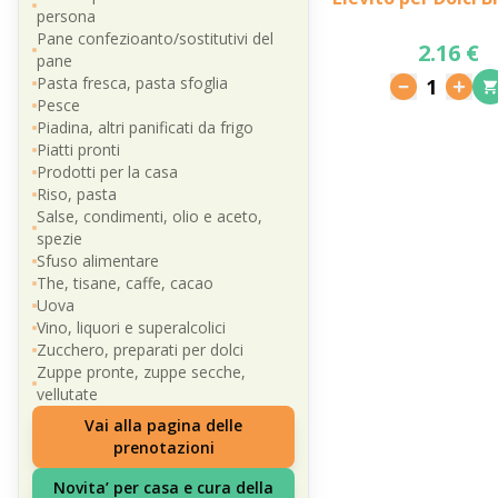
persona
Pane confezioanto/sostitutivi del
2.16 €
pane
Pasta fresca, pasta sfoglia
1
Pesce
Piadina, altri panificati da frigo
Piatti pronti
Prodotti per la casa
Riso, pasta
Salse, condimenti, olio e aceto,
spezie
Sfuso alimentare
The, tisane, caffe, cacao
Uova
Vino, liquori e superalcolici
Zucchero, preparati per dolci
Zuppe pronte, zuppe secche,
vellutate
Vai alla pagina delle
prenotazioni
Novita’ per casa e cura della