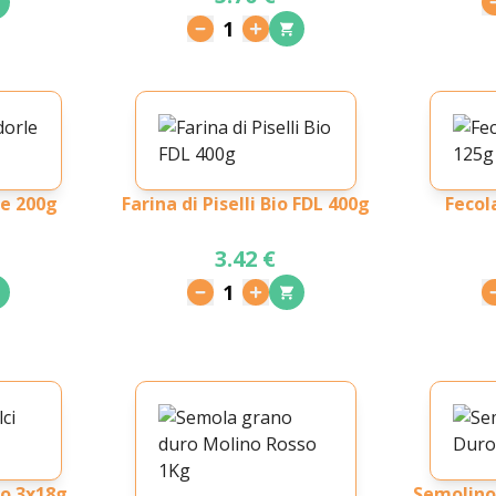
1
le 200g
Farina di Piselli Bio FDL 400g
Fecol
3.42 €
1
io 3x18g
Semolino