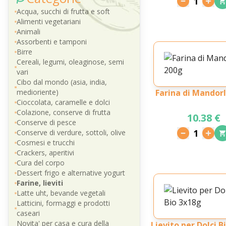
1
Acqua, succhi di frutta e soft
Alimenti vegetariani
Animali
Assorbenti e tamponi
Birre
Cereali, legumi, oleaginose, semi
vari
Cibo dal mondo (asia, india,
medioriente)
Farina di Mandor
Cioccolata, caramelle e dolci
Colazione, conserve di frutta
10.38 €
Conserve di pesce
1
Conserve di verdure, sottoli, olive
Cosmesi e trucchi
Crackers, aperitivi
Cura del corpo
Dessert frigo e alternative yogurt
Farine, lieviti
Latte uht, bevande vegetali
Latticini, formaggi e prodotti
caseari
Novita' per casa e cura della
Lievito per Dolci B