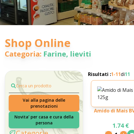
Shop Online
Categoria:
Farine, lieviti
Risultati :
1-
11
di
11
Cerca un prodotto
Vai alla pagina delle
prenotazioni
Amido di Mais B
Novita’ per casa e cura della
persona
1.74 €
Categorie