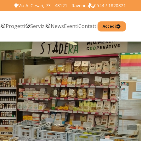
Via A. Cesari, 73 - 48121 - Ravenna
0544 / 1820821
Torna all'elenco prodotti
a
Progetti
Servizi
News
Eventi
Contatti
Accedi