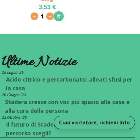
3.53 €
1
Ultime Notizie
25 Luglio '26
Acido citrico e percarbonato: alleati sfusi per
la casa
20 Giugno '26
Stadera cresce con voi: più spazio alla casa e
alla cura della persona
23 Ottobre '25
Ciao visitatore, richiedi Info
Il futuro di Stadera è a un bivio: quale
percorso scegli?