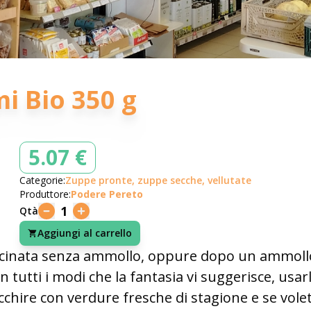
i Bio 350 g
5.07 €
Categorie:
Zuppe pronte, zuppe secche, vellutate
Produttore:
Podere Pereto
1
Qtà
Aggiungi al carrello
inata senza ammollo, oppure dopo un ammollo v
 in tutti i modi che la fantasia vi suggerisce, u
chire con verdure fresche di stagione e se volet