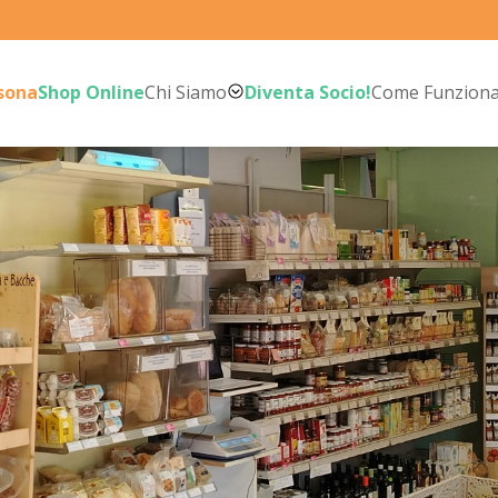
rsona
Shop Online
Chi Siamo
Diventa Socio!
Come Funzion