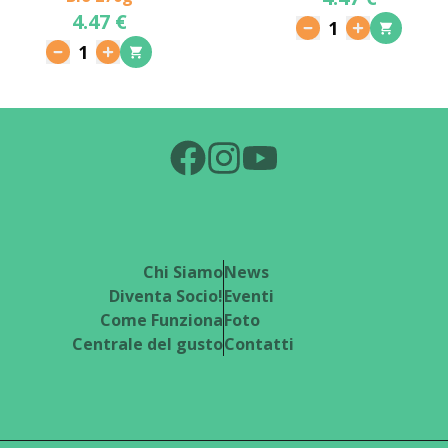
4.47 €
1
1
Chi Siamo
News
Diventa Socio!
Eventi
Come Funziona
Foto
Centrale del gusto
Contatti