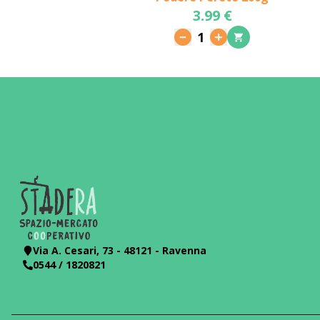
3.99 €
1
Via A. Cesari, 73 - 48121 - Ravenna
0544 / 1820821