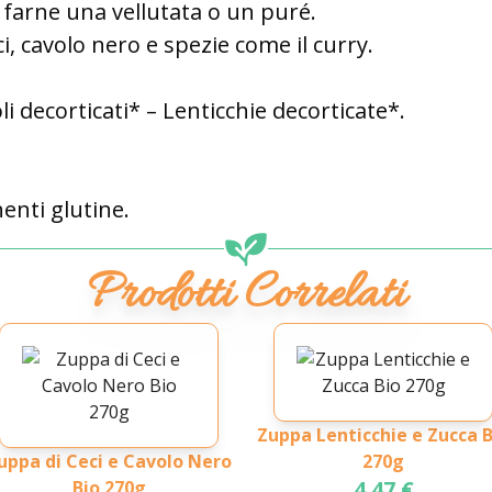
r farne una vellutata o un puré.
, cavolo nero e spezie come il curry.
li decorticati* – Lenticchie decorticate*.
enti glutine.
Prodotti Correlati
Zuppa Lenticchie e Zucca B
uppa di Ceci e Cavolo Nero
270g
4.47 €
Bio 270g